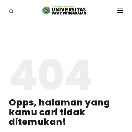
HOME
AGENDA
404
TENTANG
BERITA
GRAFIK KELULUSAN
KARIR
Opps, halaman yang
TIPS MENJADI REMAJA TERENCANA MENYONGSONG
kamu cari tidak
MASA DEPAN
ditemukan!
SURVEY