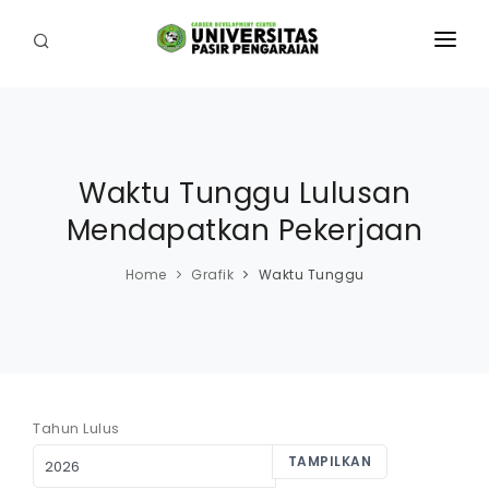
HOME
AGENDA
Waktu Tunggu Lulusan
TENTANG
Mendapatkan Pekerjaan
BERITA
Home
Grafik
Waktu Tunggu
GRAFIK KELULUSAN
KARIR
TIPS MENJADI REMAJA TERENCANA MENYONGSONG
MASA DEPAN
Tahun Lulus
SURVEY
TAMPILKAN