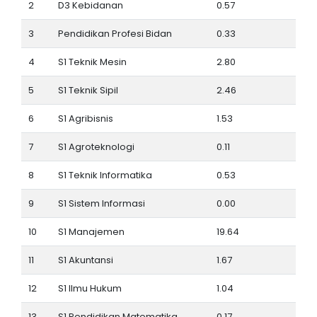
2
D3 Kebidanan
0.57
3
Pendidikan Profesi Bidan
0.33
4
S1 Teknik Mesin
2.80
5
S1 Teknik Sipil
2.46
6
S1 Agribisnis
1.53
7
S1 Agroteknologi
0.11
8
S1 Teknik Informatika
0.53
9
S1 Sistem Informasi
0.00
10
S1 Manajemen
19.64
11
S1 Akuntansi
1.67
12
S1 Ilmu Hukum
1.04
13
S1 Pendidikan Matematika
0.17