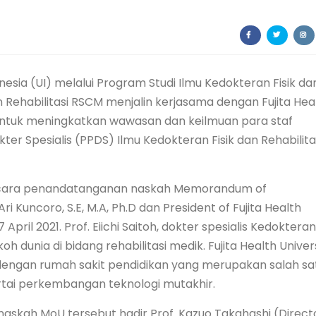
nesia (UI) melalui Program Studi Ilmu Kedokteran Fisik da
n Rehabilitasi RSCM menjalin kerjasama dengan Fujita Hea
 untuk meningkatkan wawasan dan keilmuan para staf
er Spesialis (PPDS) Ilmu Kedokteran Fisik dan Rehabilita
 acara penandatanganan naskah Memorandum of
i Kuncoro, S.E, M.A, Ph.D dan President of Fujita Health
7 April 2021. Prof. Eiichi Saitoh, dokter spesialis Kedokteran 
h dunia di bidang rehabilitasi medik. Fujita Health Univer
engan rumah sakit pendidikan yang merupakan salah sa
rtai perkembangan teknologi mutakhir.
askah MoU tersebut hadir Prof. Kazuo Takahashi (Directo