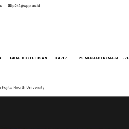
lu
p2k2@upp.ac.id
A
GRAFIK KELULUSAN
KARIR
TIPS MENJADI REMAJA TE
Fujita Health University