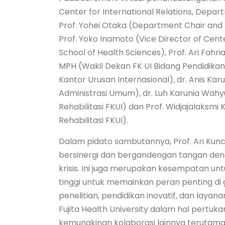
Center for International Relations, Depar
Prof. Yohei Otaka (Department Chair and Pr
Prof. Yoko Inamoto (Vice Director of Center
School of Health Sciences), Prof. Ari Fahri
MPH (Wakil Dekan FK UI Bidang Pendidikan
Kantor Urusan Internasional), dr. Anis Ka
Administrasi Umum), dr. Luh Karunia Wah
Rehabilitasi FKUI) dan Prof. Widjajalaks
Rehabilitasi FKUI).
Dalam pidato sambutannya, Prof. Ari Kun
bersinergi dan bergandengan tangan den
krisis. Ini juga merupakan kesempatan u
tinggi untuk memainkan peran penting di 
penelitian, pendidikan inovatif, dan laya
Fujita Health University dalam hal pertuka
kemungkinan kolaborasi lainnya terutama 