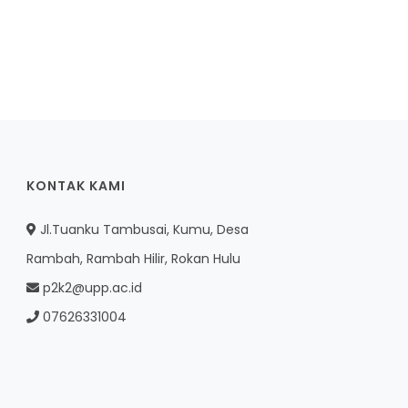
KONTAK KAMI
Jl.Tuanku Tambusai, Kumu, Desa
Rambah, Rambah Hilir, Rokan Hulu
p2k2@upp.ac.id
07626331004