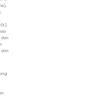
ne),
,
G(K),
ala
, dan
n
k dan
angi
an