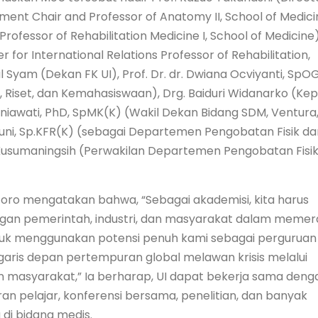
tment Chair and Professor of Anatomy II, School of Medici
ofessor of Rehabilitation Medicine I, School of Medicine)
 for International Relations Professor of Rehabilitation,
al Syam (Dekan FK UI), Prof. Dr. dr. Dwiana Ocviyanti, SpO
, Riset, dan Kemahasiswaan), Drg. Baiduri Widanarko (Kep
runiawati, PhD, SpMK(K) (Wakil Dekan Bidang SDM, Ventura
yuni, Sp.KFR(K) (sebagai Departemen Pengobatan Fisik da
mi Kusumaningsih (Perwakilan Departemen Pengobatan Fisi
coro mengatakan bahwa, “Sebagai akademisi, kita harus
gan pemerintah, industri, dan masyarakat dalam memer
ntuk menggunakan potensi penuh kami sebagai perguruan
garis depan pertempuran global melawan krisis melalui
nan masyarakat,” Ia berharap, UI dapat bekerja sama deng
ran pelajar, konferensi bersama, penelitian, dan banyak
di bidang medis.