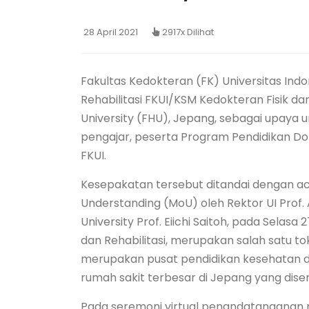
28 April 2021
2917x Dilihat
Fakultas Kedokteran (FK) Universitas Indo
Rehabilitasi FKUI/KSM Kedokteran Fisik da
University (FHU), Jepang, sebagai upaya
pengajar, peserta Program Pendidikan Dokt
FKUI.
Kesepakatan tersebut ditandai dengan
Understanding (MoU) oleh Rektor UI Prof. Ar
University Prof. Eiichi Saitoh, pada Selasa 2
dan Rehabilitasi, merupakan salah satu toko
merupakan pusat pendidikan kesehatan d
rumah sakit terbesar di Jepang yang dise
Pada seremoni virtual penandatanganan n