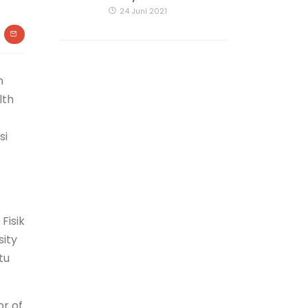
24 Juni 2021
n
lth
si
Fisik
sity
tu
r of