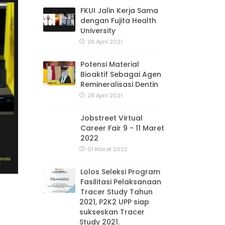
FKUI Jalin Kerja Sama
dengan Fujita Health
University
28 April 2021
Potensi Material
Bioaktif Sebagai Agen
Remineralisasi Dentin
28 April 2021
Jobstreet Virtual
Career Fair 9 - 11 Maret
2022
01 Maret 2022
Lolos Seleksi Program
Fasilitasi Pelaksanaan
Tracer Study Tahun
2021, P2K2 UPP siap
sukseskan Tracer
Study 2021.